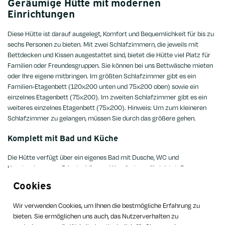
Geräumige Hütte mit modernen
Einrichtungen
Diese Hütte ist darauf ausgelegt, Komfort und Bequemlichkeit für bis zu
sechs Personen zu bieten. Mit zwei Schlafzimmern, die jeweils mit
Bettdecken und Kissen ausgestattet sind, bietet die Hütte viel Platz für
Familien oder Freundesgruppen. Sie können bei uns Bettwäsche mieten
oder Ihre eigene mitbringen. Im größten Schlafzimmer gibt es ein
Familien-Etagenbett (120x200 unten und 75x200 oben) sowie ein
einzelnes Etagenbett (75x200). Im zweiten Schlafzimmer gibt es ein
weiteres einzelnes Etagenbett (75x200). Hinweis: Um zum kleineren
Schlafzimmer zu gelangen, müssen Sie durch das größere gehen.
Komplett mit Bad und Küche
Die Hütte verfügt über ein eigenes Bad mit Dusche, WC und
Haartrockner, was Privatsphäre und Komfort gewährleistet. Das
Wohnzimmer umfasst eine Sitzgruppe und eine Küchenzeile, perfekt,
Cookies
um sich zu gemeinsamen Mahlzeiten zu versammeln oder nach einem
Tag voller Erkundungen zu entspannen. Die Küchenzeile ist mit einem
Wir verwenden Cookies, um Ihnen die bestmögliche Erfahrung zu
Kühlschrank, einer Kochplatte, einer Kaffeemaschine, einer Nespresso-
bieten. Sie ermöglichen uns auch, das Nutzerverhalten zu
Maschine und allen notwendigen Küchenutensilien ausgestattet, sodass