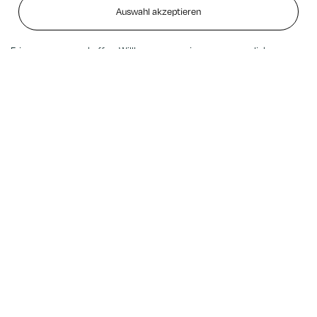
eine geräumige und komfortable Übernachtungsmöglichkeit suchen. Mit
Auswahl akzeptieren
modernen Einrichtungen und einer malerischen Lage ist das Gullvåg
Camping der ideale Ort, um zusammen mit Familie und Freunden
Erinnerungen zu schaffen. Willkommen zu einem unvergesslichen
Urlaub!